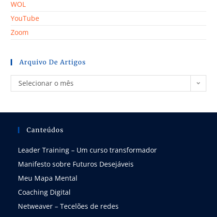
WOL
YouTube
Zoom
Arquivo De Artigos
Selecionar o mês
Canteúdos
Leader Training – Um curso transformador
Manifesto sobre Futuros Desejáveis
Meu Mapa Mental
Coaching Digital
Netweaver – Tecelões de redes