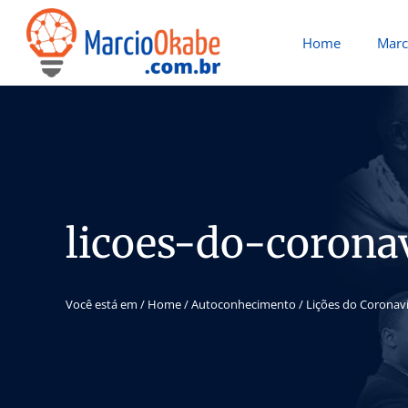
Home
Marc
licoes-do-corona
Você está em /
Home
/
Autoconhecimento
/
Lições do Coronav