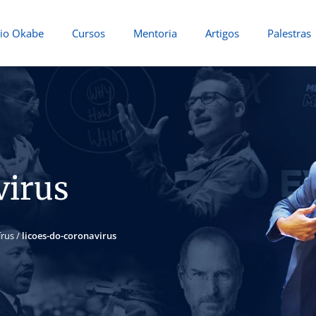
io Okabe
Cursos
Mentoria
Artigos
Palestras
virus
írus
/
licoes-do-coronavirus