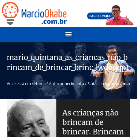
mario_quintana_as_criancas_nao_b
rincam_de_brincar_brinc_lwdgqqp1
Você está em /
Home
/
Autoconhecimento
/
Sinta seu coração
/
mario_