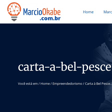
Home
Marc
carta-a-bel-pesc
Você está em /
Home
/
Empreendedorismo
/
Carta à Bel Pesce…