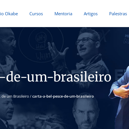
io Okabe
Cursos
Mentoria
Artigos
Palestras
e-de-um-brasileiro
 de um Brasileiro
/
carta-a-bel-pesce-de-um-brasileiro