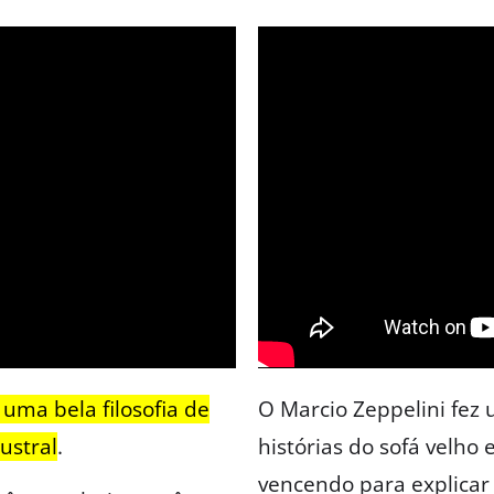
 uma bela filosofia de
O Marcio Zeppelini fez 
ustral
.
histórias do sofá velho
vencendo para explica