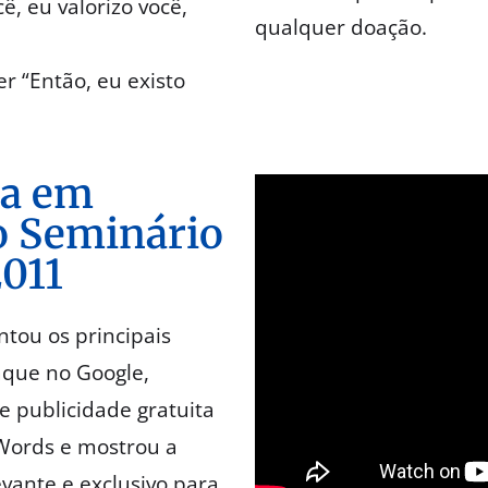
cê, eu valorizo você,
qualquer doação.
r “Então, eu existo
da em
o Seminário
2011
tou os principais
aque no Google,
e publicidade gratuita
Words e mostrou a
evante e exclusivo para