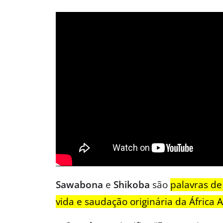
Sawabona
e
Shikoba
são
palavras de
vida e saudação originária da África A