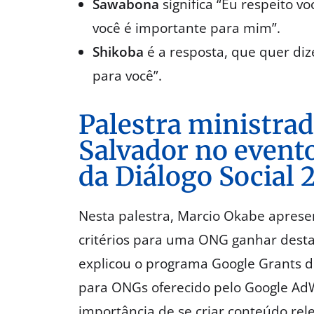
Sawabona
significa “Eu respeito vo
você é importante para mim”.
Shikoba
é a resposta, que quer dize
para você”.
Palestra ministra
Salvador no event
da Diálogo Social 
Nesta palestra, Marcio Okabe apresen
critérios para uma ONG ganhar dest
explicou o programa Google Grants d
para ONGs oferecido pelo Google Ad
importância de se criar conteúdo rel