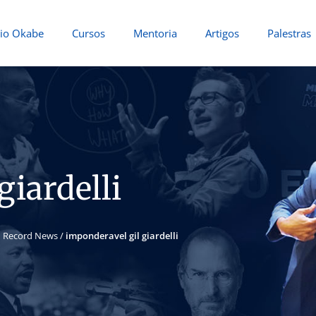
io Okabe
Cursos
Mentoria
Artigos
Palestras
giardelli
 – Record News
/
imponderavel gil giardelli