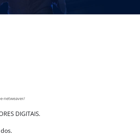
-e-netweaver/
ORES DIGITAIS.
ados.