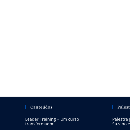
Canteúdos
Pales
Leader Training – Um curso
Palestra 
transformador
Suzano 