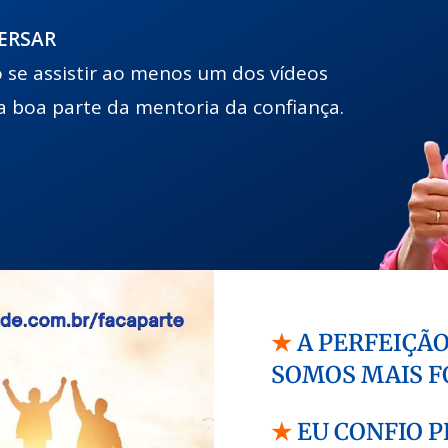
ERSAR
 se assistir ao menos um dos vídeos
a boa parte da mentoria da confiança.
★
A PERFEIÇÃO
SOMOS MAIS F
★
EU CONFIO 