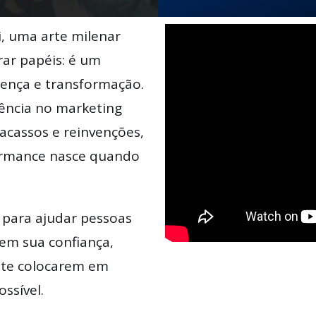
i, uma arte milenar
ar papéis: é um
ença e transformação.
iência no marketing
acassos e reinvenções,
formance nasce quando
 para ajudar pessoas
rem sua confiança,
nte colocarem em
ssível.