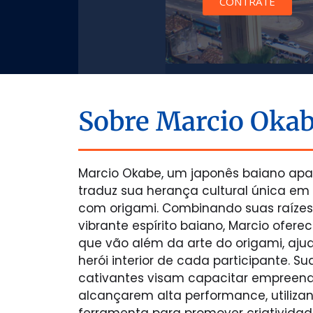
CONTRATE
Sobre Marcio Oka
Marcio Okabe, um japonês baiano apa
traduz sua herança cultural única em 
com origami. Combinando suas raíze
vibrante espírito baiano, Marcio ofere
que vão além da arte do origami, aju
herói interior de cada participante. 
cativantes visam capacitar empreen
alcançarem alta performance, utiliza
ferramenta para promover criatividad