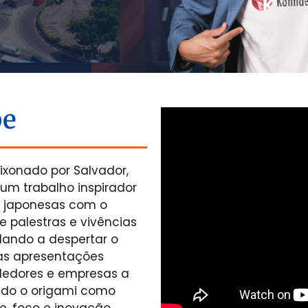
be
ixonado por Salvador,
um trabalho inspirador
s japonesas com o
ce palestras e vivências
dando a despertar o
Suas apresentações
dedores e empresas a
ndo o origami como
e, foco e inovação.