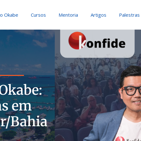
io Okabe
Cursos
Mentoria
Artigos
Palestras
Okabe:
as em
r/Bahia