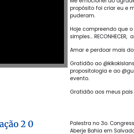
Me emocionei ao agrad
propósito foi criar eu 
puderam.
Hoje compreendo que o 
simples… RECONHECER, a
Amar e perdoar mais do
Gratidão ao @kikokisla
propositologia e ao @gu
evento.
Gratidão aos meus pais 
ação 2 0
Palestra no 3o. Congre
Aberje Bahia em Salvado