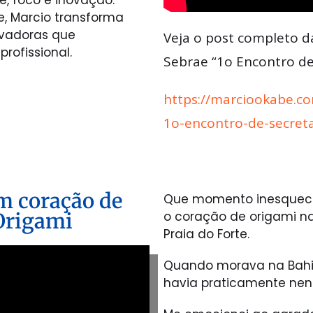
, Marcio transforma
ivadoras que
Veja o post completo d
rofissional.
Sebrae “1o Encontro de
https://marciookabe.c
1o-encontro-de-secret
m coração de
Que momento inesquecív
Origami
o coração de origami n
Praia do Forte.
Quando morava na Bahi
havia praticamente ne