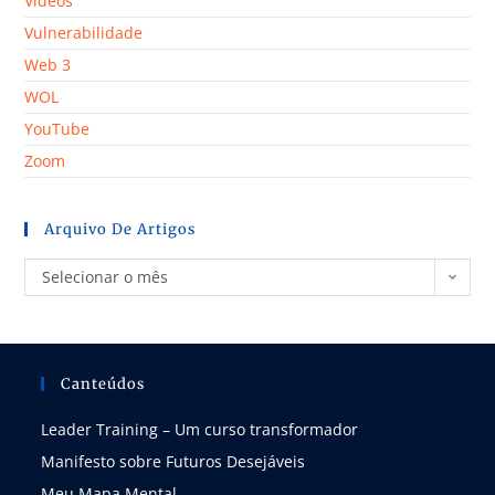
Vídeos
Vulnerabilidade
Web 3
WOL
YouTube
Zoom
Arquivo De Artigos
Selecionar o mês
Canteúdos
Leader Training – Um curso transformador
Manifesto sobre Futuros Desejáveis
Meu Mapa Mental