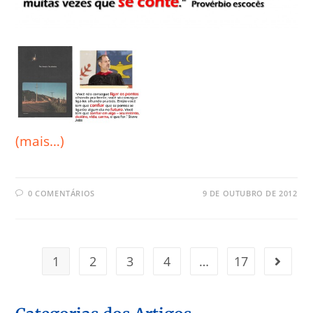
(mais…)
0 COMENTÁRIOS
9 DE OUTUBRO DE 2012
1
2
3
4
…
17