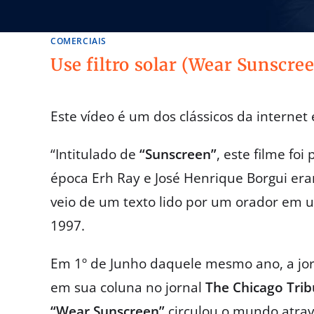
COMERCIAIS
Use filtro solar (Wear Sunscree
Este vídeo é um dos clássicos da internet e
“Intitulado de
“Sunscreen”
, este filme f
época Erh Ray e José Henrique Borgui eram
veio de um texto lido por um orador em 
1997.
Em 1º de Junho daquele mesmo ano, a jorn
em sua coluna no jornal
The Chicago Tri
“Wear Sunscreen”
circulou o mundo atrav