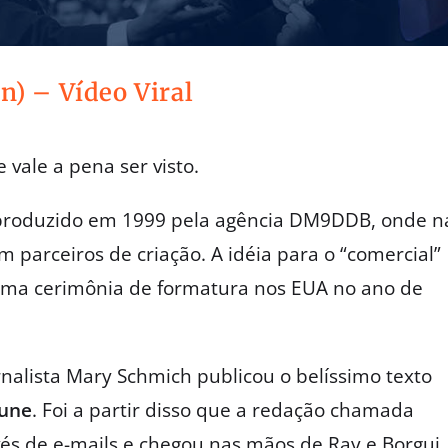
n) – Vídeo Viral
 vale a pena ser visto.
oi produzido em 1999 pela agência DM9DDB, onde n
 parceiros de criação. A idéia para o “comercial”
uma cerimônia de formatura nos EUA no ano de
alista Mary Schmich publicou o belíssimo texto
bune
. Foi a partir disso que a redação chamada
és de e-mails e chegou nas mãos de Ray e Borgui.