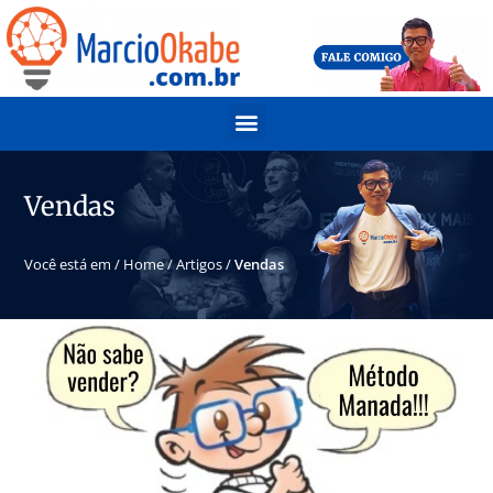
Vendas
Você está em /
Home
/
Artigos
/
Vendas