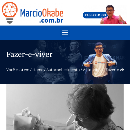
Fazer-e-viver
Você está em /
Home
/
Autoconhecimento
/
Autonomia
/
Fazer-e-viver