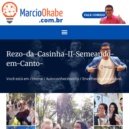
Rezo-da-Casinha-II-Semeando-
em-Canto-
Você está em /
Home
/
Autoconhecimento
/
Envelhecer é inevitável, fic