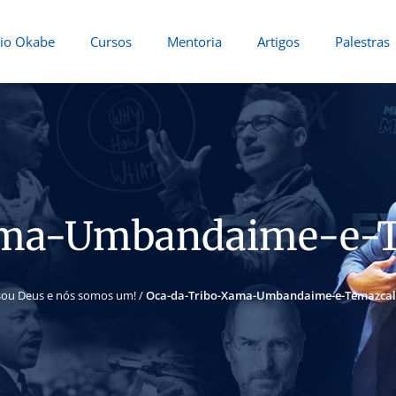
io Okabe
Cursos
Mentoria
Artigos
Palestras
ama-Umbandaime-e-T
sou Deus e nós somos um!
/
Oca-da-Tribo-Xama-Umbandaime-e-Temazcal