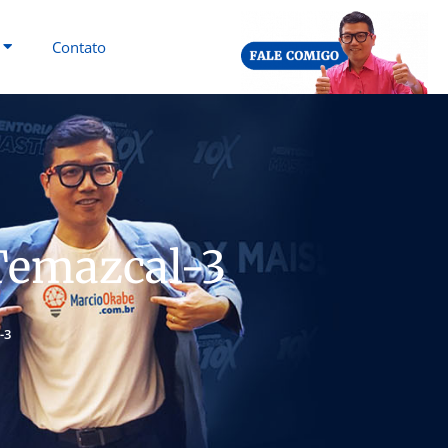
Contato
emazcal-3
-3