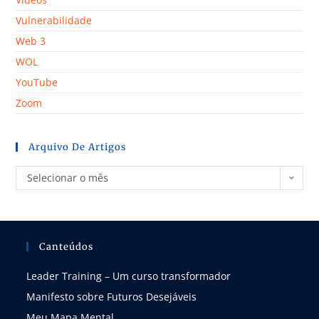
Vulnerabilidade
Web 3
WOL
YouTube
Zoom
Arquivo De Artigos
Selecionar o mês
Canteúdos
Leader Training – Um curso transformador
Manifesto sobre Futuros Desejáveis
Meu Mapa Mental