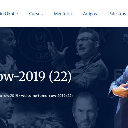
io Okabe
Cursos
Mentoria
Artigos
Palestras
w-2019 (22)
rrow 2019
/
welcome-tomorrow-2019 (22)