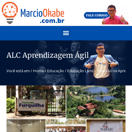
ALC Aprendizagem Ágil
Você está em /
Home
/
Educação
/
Educação Livre – Imersão na Aprendi