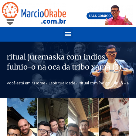
ritual juremaska com indios
fulnio-o na oca da tribo xama (3)
Você está em /
Home
/
Espiritualidade
/
Ritual com índios Fulni-ô – Medi