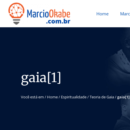
Home
Marc
gaia[1]
Você está em /
Home
/
Espiritualidade
/
Teoria de Gaia
/
gaia[1]