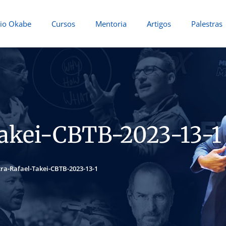
io Okabe
Cursos
Mentoria
Artigos
Palestras
Takei-CBTB-2023-13-1
tra-Rafael-Takei-CBTB-2023-13-1