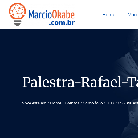
Home
Marc
Palestra-Rafael-
Você está em /
Home
/
Eventos
/
Como foi o CBTD 2023
/
Pales