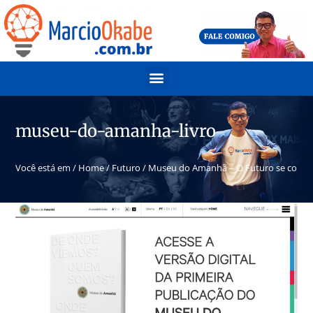
museu-do-amanha-livro
Você está em /
Home
/
Futuro
/
Museu do Amanhã – O Futuro se constr