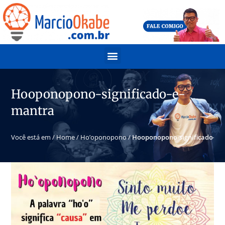
Hooponopono-significado-e-
mantra
Você está em /
Home
/
Ho’oponopono
/
Hooponopono-significado-e-