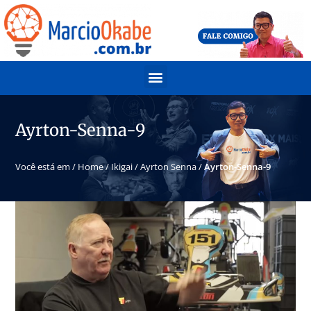
Ayrton-Senna-9
Você está em /
Home
/
Ikigai
/
Ayrton Senna
/
Ayrton-Senna-9