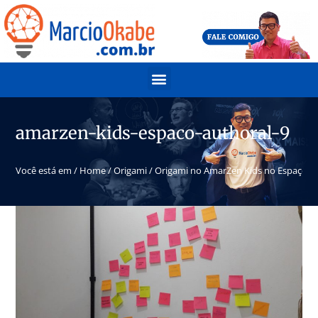
amarzen-kids-espaco-authoral-9
Você está em /
Home
/
Origami
/
Origami no AmarZen Kids no Espaço A