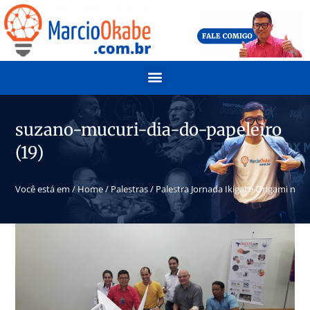
suzano-mucuri-dia-do-papeleiro
(19)
Você está em /
Home
/
Palestras
/
Palestra Jornada Ikigai e Origami na