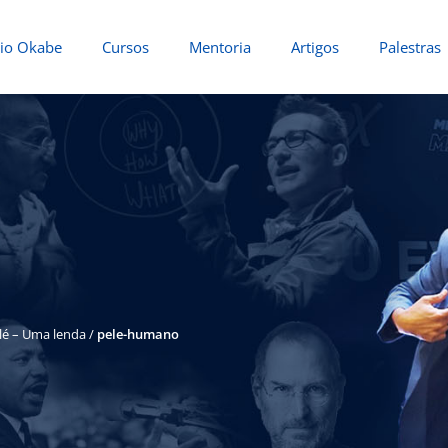
io Okabe
Cursos
Mentoria
Artigos
Palestras
é – Uma lenda
/
pele-humano