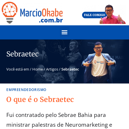
Sebraetec
Você está em /
Home
/
Artigos
/
Sebraetec
EMPREENDEDORISMO
O que é o Sebraetec
Fui contratado pelo Sebrae Bahia para
ministrar palestras de Neuromarketing e