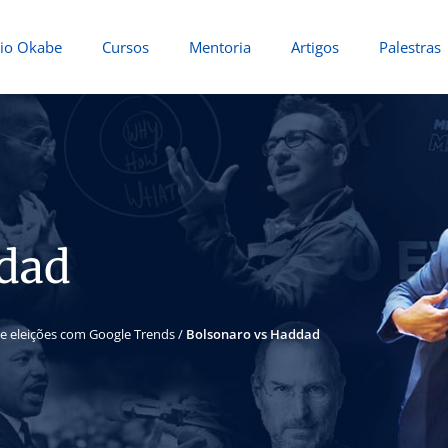
io Okabe
Cursos
Mentoria
Artigos
Palestras
ddad
e eleições com Google Trends
/
Bolsonaro vs Haddad