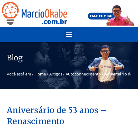
Blog
Você está em /
Home
/
Artigos
/
Autoconhecimento
/
Aniversário de 5
Aniversário de 53 anos –
Renascimento