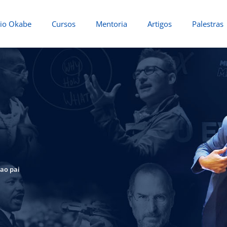
io Okabe
Cursos
Mentoria
Artigos
Palestras
ao pai