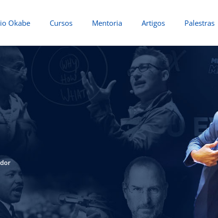
io Okabe
Cursos
Mentoria
Artigos
Palestras
-dor