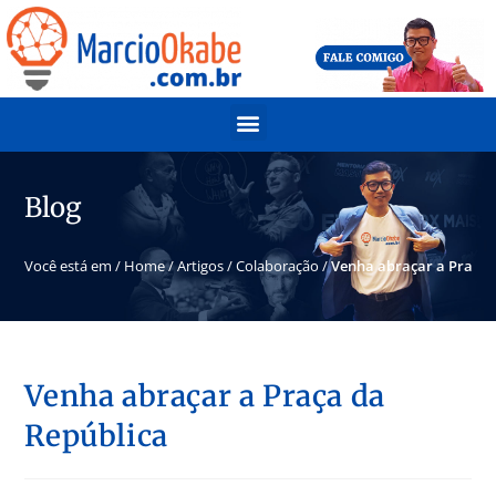
Blog
Você está em /
Home
/
Artigos
/
Colaboração
/
Venha abraçar a Praça 
Venha abraçar a Praça da
República