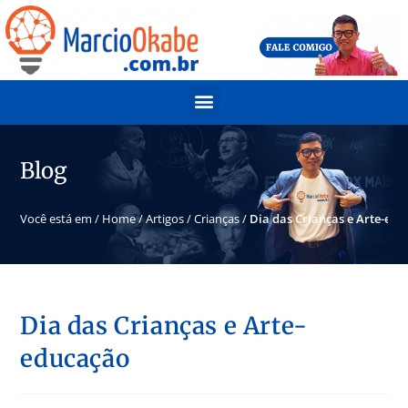
Blog
Você está em /
Home
/
Artigos
/
Crianças
/
Dia das Crianças e Arte-ed
Dia das Crianças e Arte-
educação