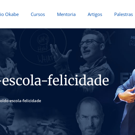
io Okabe
Cursos
Mentoria
Artigos
Palestras
escola-felicidade
roldo-escola-felicidade