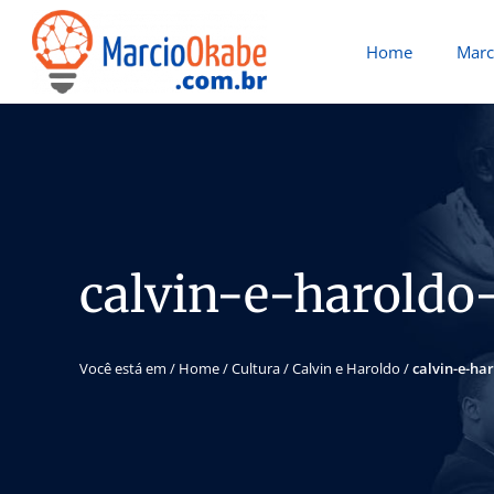
Home
Marc
calvin-e-haroldo-
Você está em /
Home
/
Cultura
/
Calvin e Haroldo
/
calvin-e-ha