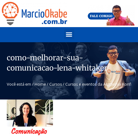
como-melhorar-sua-
comunicacao-lena-whitaker
Você está em /
Home
/
Cursos
/
Cursos e eventos da Academia Konfide,