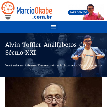
Alvin-Toffler-Analfabetos-do-
Século-XXI
Você está em /
Home
/
Desenvolvimento Humano
/
Quem mexeu no me