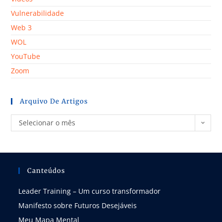
Vulnerabilidade
Web 3
WOL
YouTube
Zoom
Arquivo De Artigos
Selecionar o mês
Canteúdos
Leader Training – Um curso transformador
Manifesto sobre Futuros Desejáveis
Meu Mapa Mental