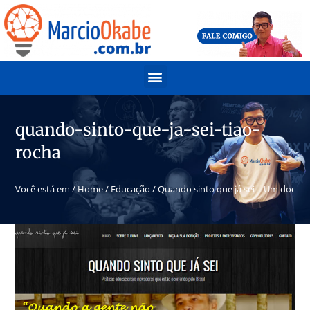
quando-sinto-que-ja-sei-tiao-
rocha
Você está em /
Home
/
Educação
/
Quando sinto que já sei – Um docum