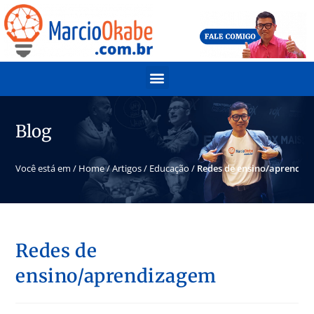
Blog
Você está em /
Home
/
Artigos
/
Educação
/
Redes de ensino/aprendiz
Redes de
ensino/aprendizagem