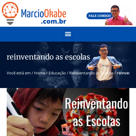
reinventando as escolas
Você está em /
Home
/
Educação
/
Reinventando as Escolas
/
reinventa