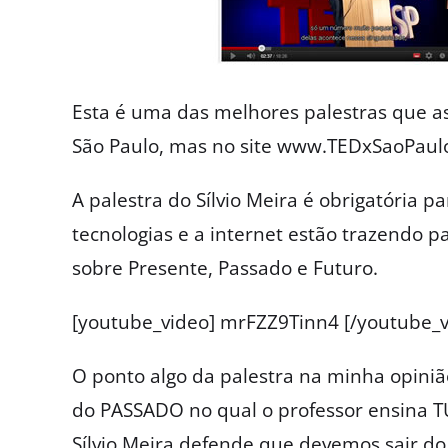
Esta é uma das melhores palestras que ass
São Paulo, mas no site www.TEDxSaoPaulo.
A palestra do Sílvio Meira é obrigatóri
tecnologias e a internet estão trazendo p
sobre Presente, Passado e Futuro.
[youtube_video] mrFZZ9Tinn4 [/youtube_v
O ponto algo da palestra na minha opini
do PASSADO no qual o professor ensina TU
Sílvio Meira defende que devemos sair do