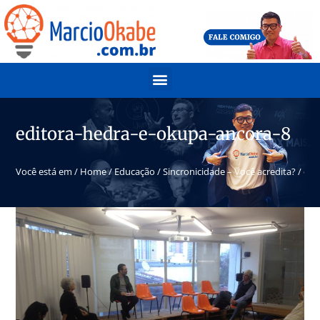
editora-hedra-e-okupa-ancora-8
Você está em /
Home
/
Educação
/
Sincronicidade – Você acredita?
/
edi