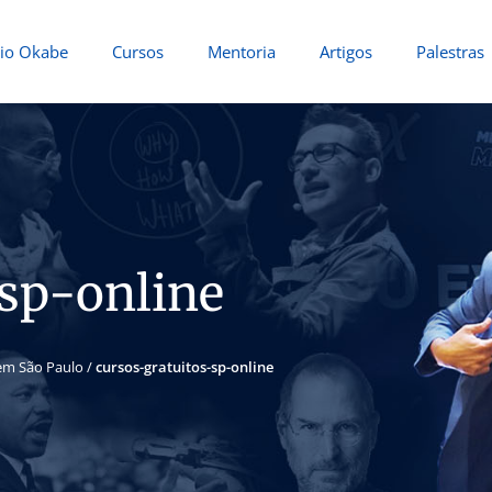
io Okabe
Cursos
Mentoria
Artigos
Palestras
-sp-online
em São Paulo
/
cursos-gratuitos-sp-online