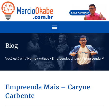
Blog
Você está em /
Home
/
Artigos
/
Empreendedorismo
/
Empreenda Mais 
Empreenda Mais – Caryne
Carbente