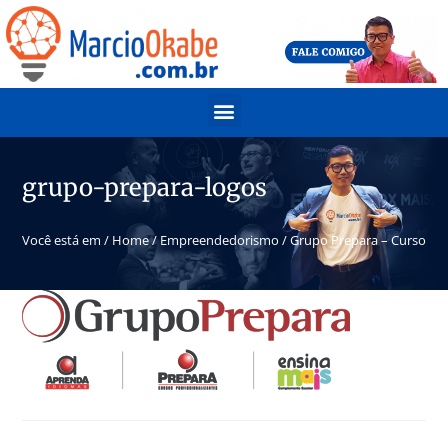
grupo-prepara-logos
Você está em /
Home
/
Empreendedorismo
/
Grupo Prepara – Cursos pro