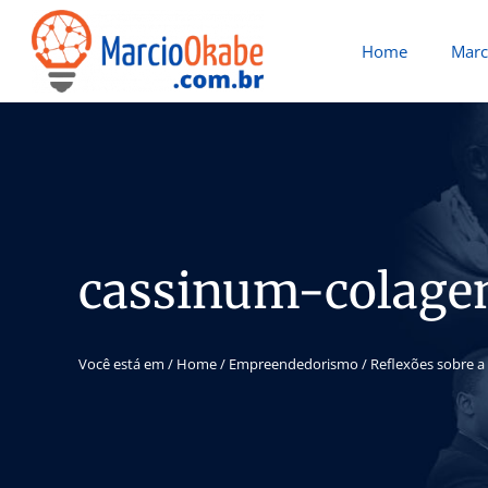
Home
Marc
cassinum-colage
Você está em /
Home
/
Empreendedorismo
/
Reflexões sobre 