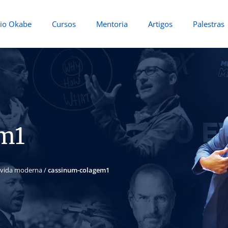
io Okabe
Cursos
Mentoria
Artigos
Palestras
m1
a vida moderna
/
cassinum-colagem1