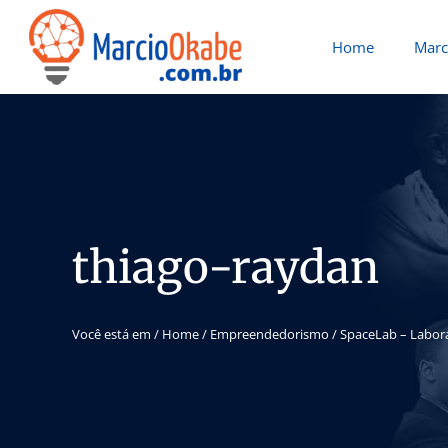
Home
Marc
thiago-raydan
Você está em /
Home
/
Empreendedorismo
/
SpaceLab – Labor