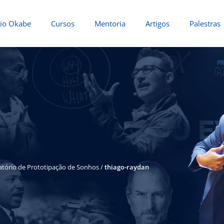
io Okabe
Cursos
Mentoria
Artigos
Palestras
atório de Prototipação de Sonhos
/
thiago-raydan