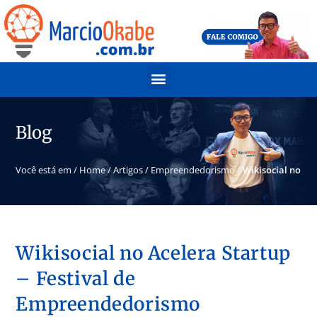
Blog
Você está em /
Home
/
Artigos
/
Empreendedorismo
/
Wikisocial no Ac
Wikisocial no Acelera Startup
– Festival de
Empreendedorismo