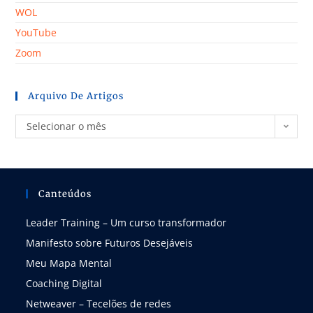
WOL
YouTube
Zoom
Arquivo De Artigos
Selecionar o mês
Canteúdos
Leader Training – Um curso transformador
Manifesto sobre Futuros Desejáveis
Meu Mapa Mental
Coaching Digital
Netweaver – Tecelões de redes