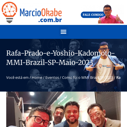
Rafa-Prado-e-Yoshio-Kadomoto-
MMI-Brazil-SP-Maio-2023
Você está em /
Home
/
Eventos
/
Como foi o MMI Brazil SP 2023
/
Rafa-